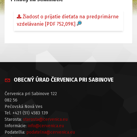
Žiadosť o prijatie dieťaťa na predprimárne
vzdelávanie
[PDF 752,09K]
OBECNÝ ÚRAD ČERVENICA PRI SABINOVE
Červenica pri Sabinove 122
082 56
Pečovská Nová Ves
Tel. +421 (51) 4583 139
Starosta:
starosta@cervenica.eu
Informácie:
info@cervenica.eu
Podateľňa:
podatelna@cervenica.eu