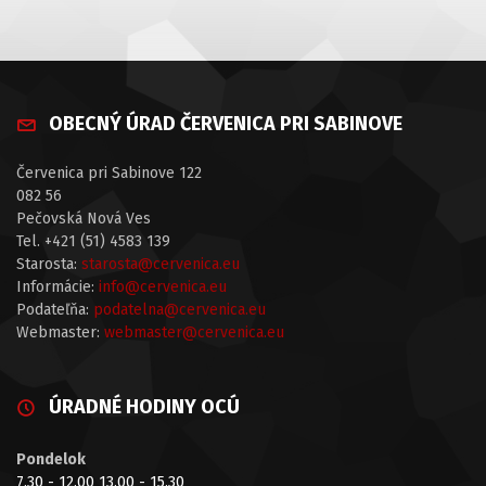
OBECNÝ ÚRAD ČERVENICA PRI SABINOVE
Červenica pri Sabinove 122
082 56
Pečovská Nová Ves
Tel. +421 (51) 4583 139
Starosta:
starosta@cervenica.eu
Informácie:
info@cervenica.eu
Podateľňa:
podatelna@cervenica.eu
Webmaster:
webmaster@cervenica.eu
ÚRADNÉ HODINY OCÚ
Pondelok
7.30 - 12.00 13.00 - 15.30